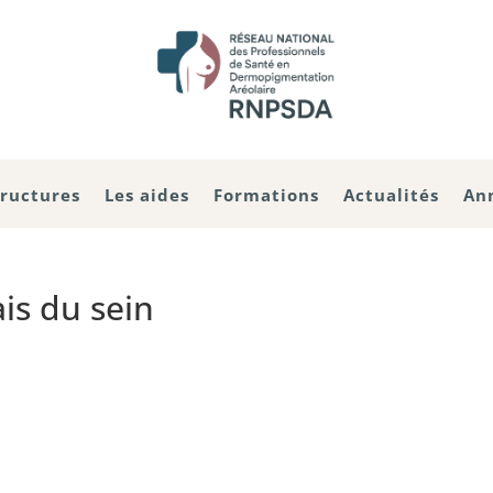
tructures
Les aides
Formations
Actualités
An
is du sein