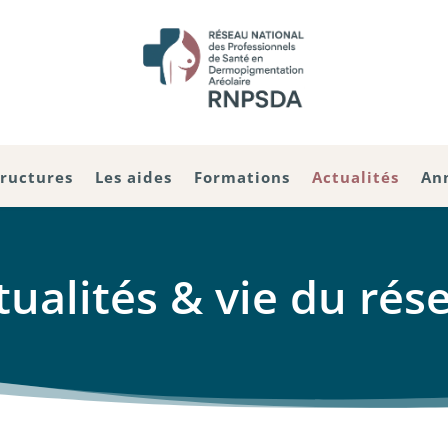
tructures
Les aides
Formations
Actualités
An
tualités & vie du rés