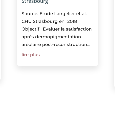
Strasbourg
Source: Etude Langelier et al.
CHU Strasbourg en 2018
Objectif : Évaluer la satisfaction
après dermopigmentation
aréolaire post-reconstruction
mammaire. Population : 98
lire plus
patientes – suivi 12 mois. / Actes
réalisés par : Infirmières
formées à la
dermopigmentation....