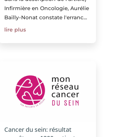
Infirmière en Oncologie, Aurélie
Bailly-Nonat constate l'errance
et le manque d'information que
lire plus
peuvent ressentir les patientes.
Elle décide de quitter sa blouse
d'infirmière...
Cancer du sein: résultat