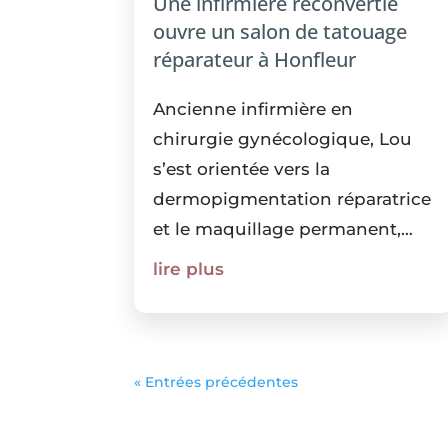
Une infirmière reconvertie
ouvre un salon de tatouage
réparateur à Honfleur
Ancienne infirmière en
chirurgie gynécologique, Lou
s’est orientée vers la
dermopigmentation réparatrice
et le maquillage permanent,
avec la volonté de mettre son
lire plus
expertise soignante au service
de la reconstruction corporelle
et psychologique des patientes.
Installée...
« Entrées précédentes