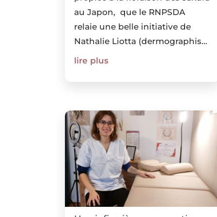
au Japon, que le RNPSDA
relaie une belle initiative de
Nathalie Liotta (dermographiste
et parallèllement préparatrice
lire plus
en pharmacie) et de
l'association ResoRose avec qui
elle collabore afin de proposer
un...