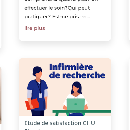
effectuer le soin?Qui peut
pratiquer? Est-ce pris en
charge par l'Assurance Maladie
lire plus
et sous quelles conditions?
Quelles sont les différences
entre les encres? Le document
ci-dessus vous...
Etude de satisfaction CHU